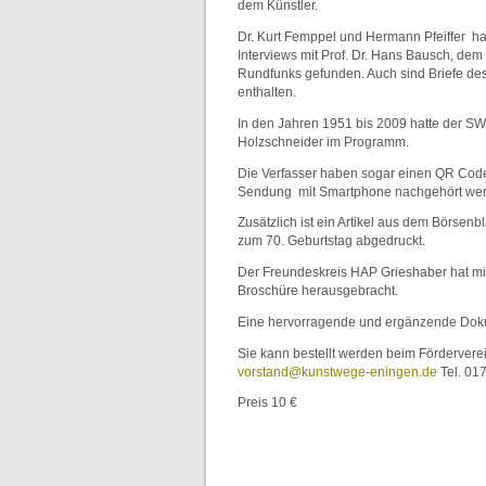
dem Künstler.
Dr. Kurt Femppel und Hermann Pfeiffer 
Interviews mit Prof. Dr. Hans Bausch, de
Rundfunks gefunden. Auch sind Briefe de
enthalten.
In den Jahren 1951 bis 2009 hatte der 
Holzschneider im Programm.
Die Verfasser haben sogar einen QR Code
Sendung mit Smartphone nachgehört wer
Zusätzlich ist ein Artikel aus dem Börsen
zum 70. Geburtstag abgedruckt.
Der Freundeskreis HAP Grieshaber hat mi
Broschüre herausgebracht.
Eine hervorragende und ergänzende Dok
Sie kann bestellt werden beim Fördervere
vorstand@kunstwege-eningen.de
Tel. 01
Preis 10 €