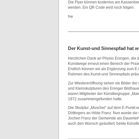
Die Flyer können kostenlos am Kassenbe
werden. Ein QR Code wird noch folgen.
hw
Der Kunst-und Sinnespfad hat w
Herzlichen Dank an Physio Eningen, die 
Kunstwege erneut einen Bereich der Praxi
Endlich können wir als Ergänzung zum E-
Rahmen des Kunst-und Sinnespfads präse
Zur Wiedereröffnung sehen sie Bilder der 
und Kleinskulpturen des Eninger Bildhau
waren Mitglieder der Künstlergruppe „Male
1972 zusammengefunden hatte.
Die Skulptur „Muschel“ auf dem E-Punkt 
Döttingers an Hilde Franz. Nun wurde sie
Jochen Franz der Gemeinde als Dauerleih
auch den Wunsch geäußert, beide Künstl