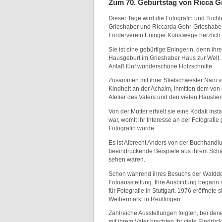
Zum 70. Geburtstag von Ricca G
Dieser Tage wird die Fotografin und Toch
Grieshaber und Riccarda Gohr-Grieshaber 
Förderverein Eninger Kunstwege herzlich g
Sie ist eine gebürtige Eningerin, denn ihre
Hausgeburt im Grieshaber Haus zur Welt.
Anlaß fünf wunderschöne Holzschnitte.
Zusammen mit ihrer Stiefschwester Nani v
Kindheit an der Achalm, inmitten dem von
Atelier des Vaters und den vielen Haustier
Von der Mutter erhielt sie eine Kodak Inst
war, womit ihr Interesse an der Fotografi
Fotografin wurde.
Es ist Albrecht Anders von der Buchhandl
beeindruckende Beispiele aus ihrem Scha
sehen waren.
Schon während ihres Besuchs der Walddorf
Fotoausstellung. Ihre Ausbildung begann 
für Fotografie in Stuttgart. 1976 eröffnete 
Weibermarkt in Reutlingen.
Zahlreiche Ausstellungen folgten, bei dene
mit ihrem Vater brachten ihr viele Eindrücke