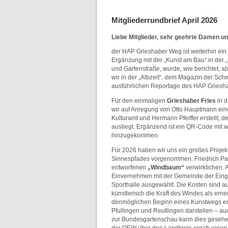
Mitgliederrundbrief April 2026
Liebe Mitglieder, sehr geehrte Damen u
der HAP Grieshaber Weg ist weiterhin ein 
Ergänzung mit der „Kunst am Bau“ in der „
und Gartenstraße, wurde, wie berichtet, a
wir in der „Albzeit“, dem Magazin der Sch
ausführlichen Reportage des HAP Gries
Für den einmaligen
Grieshaber Fries
in d
wir auf Anregung von Otto Hauptmann ein
Kulturamt und Hermann Pfeiffer erstellt, 
ausliegt. Ergänzend ist ein QR-Code mit w
hinzugekommen.
Für 2026 haben wir uns ein großes Proje
Sinnespfades vorgenommen. Friedrich Pal
entworfenen
„Windbaum“
verwirklichen. 
Einvernehmen mit der Gemeinde der Eing
Sporthalle ausgewählt. Die Kosten sind au
künstlerisch die Kraft des Windes als ern
denmöglichen Beginn eines Kunstwegs e
Pfullingen und Reutlingen darstellen – a
zur Bundesgartenschau kann dies gesehe
der OEW über den Landkreis ergab einen 