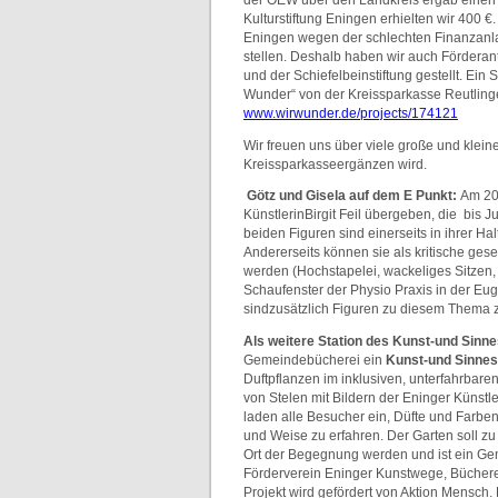
Kulturstiftung Eningen erhielten wir 400 
Eningen wegen der schlechten Finanzanla
stellen. Deshalb haben wir auch Fördera
und der Schiefelbeinstiftung gestellt. Ein 
Wunder“ von der Kreissparkasse Reutling
www.wirwunder.de/projects/174121
Wir freuen uns über viele große und klei
Kreissparkasseergänzen wird.
Götz und Gisela auf dem E Punkt:
Am 20
KünstlerinBirgit Feil übergeben, die bis Ju
beiden Figuren sind einerseits in ihrer Ha
Andererseits können sie als kritische gese
werden (Hochstapelei, wackeliges Sitzen,
Schaufenster der Physio Praxis in der E
sindzusätzlich Figuren zu diesem Thema 
Als weitere Station des Kunst-und Sinn
Gemeindebücherei ein
Kunst-und Sinnes
Duftpflanzen im inklusiven, unterfahrbare
von Stelen mit Bildern der Eninger Künstl
laden alle Besucher ein, Düfte und Farbe
und Weise zu erfahren. Der Garten soll zu
Ort der Begegnung werden und ist ein Ge
Förderverein Eninger Kunstwege, Büchere
Projekt wird gefördert von Aktion Mensch.