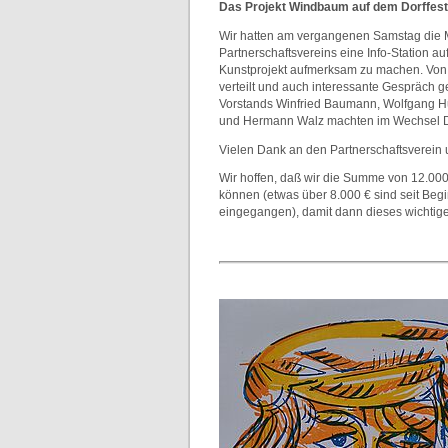
Das Projekt Windbaum auf dem Dorffest
Wir hatten am vergangenen Samstag die 
Partnerschaftsvereins eine Info-Station a
Kunstprojekt aufmerksam zu machen.
Von
verteilt und auch interessante Gespräch ge
Vorstands Winfried Baumann, Wolfgang Hu
und Hermann Walz machten im Wechsel D
Vielen Dank an den Partnerschaftsverein u
Wir hoffen, daß wir die Summe von 12.00
können (etwas über 8.000 € sind seit Begi
eingegangen), damit dann dieses wichtige